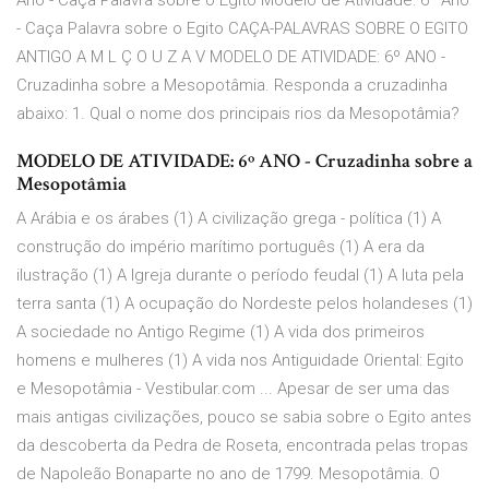
Ano - Caça Palavra sobre o Egito Modelo de Atividade: 6º Ano
- Caça Palavra sobre o Egito CAÇA-PALAVRAS SOBRE O EGITO
ANTIGO A M L Ç O U Z A V MODELO DE ATIVIDADE: 6º ANO -
Cruzadinha sobre a Mesopotâmia. Responda a cruzadinha
abaixo: 1. Qual o nome dos principais rios da Mesopotâmia?
MODELO DE ATIVIDADE: 6º ANO - Cruzadinha sobre a
Mesopotâmia
A Arábia e os árabes (1) A civilização grega - política (1) A
construção do império marítimo português (1) A era da
ilustração (1) A Igreja durante o período feudal (1) A luta pela
terra santa (1) A ocupação do Nordeste pelos holandeses (1)
A sociedade no Antigo Regime (1) A vida dos primeiros
homens e mulheres (1) A vida nos Antiguidade Oriental: Egito
e Mesopotâmia - Vestibular.com ... Apesar de ser uma das
mais antigas civilizações, pouco se sabia sobre o Egito antes
da descoberta da Pedra de Roseta, encontrada pelas tropas
de Napoleão Bonaparte no ano de 1799. Mesopotâmia. O