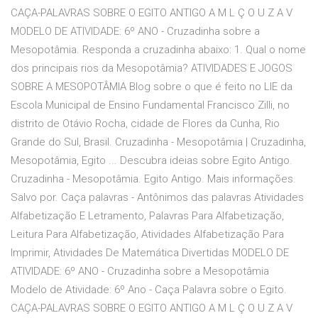
CAÇA-PALAVRAS SOBRE O EGITO ANTIGO A M L Ç O U Z A V
MODELO DE ATIVIDADE: 6º ANO - Cruzadinha sobre a
Mesopotâmia. Responda a cruzadinha abaixo: 1. Qual o nome
dos principais rios da Mesopotâmia? ATIVIDADES E JOGOS
SOBRE A MESOPOTÂMIA Blog sobre o que é feito no LIE da
Escola Municipal de Ensino Fundamental Francisco Zilli, no
distrito de Otávio Rocha, cidade de Flores da Cunha, Rio
Grande do Sul, Brasil. Cruzadinha - Mesopotâmia | Cruzadinha,
Mesopotâmia, Egito ... Descubra ideias sobre Egito Antigo.
Cruzadinha - Mesopotâmia. Egito Antigo. Mais informações.
Salvo por. Caça palavras - Antônimos das palavras Atividades
Alfabetização E Letramento, Palavras Para Alfabetização,
Leitura Para Alfabetização, Atividades Alfabetização Para
Imprimir, Atividades De Matemática Divertidas MODELO DE
ATIVIDADE: 6º ANO - Cruzadinha sobre a Mesopotâmia
Modelo de Atividade: 6º Ano - Caça Palavra sobre o Egito.
CAÇA-PALAVRAS SOBRE O EGITO ANTIGO A M L Ç O U Z A V