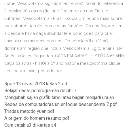
nome Mesopotâmia significa "entre rios", fazendo referência
à localização da região, que fica entre os rios Tigre e
Eufrates. Mesopotâmia - Brasil Escola Um pouco mais sobre
os instrumentos ópticos e suas funções. Os rios favoreciam
a pesca e havia caça abundante e condições para criar
animais nas margens dos rios. Do século VIII ao VI aC
dominaram região que incluía Mesopotâmia, Egito e Síria. EM
Antônio Carlos Fagundes: CAÇA PALAVRAS - HISTÓRIA 6º ANO
caÇa palavras - histÓria 6º ano histÓria mesopotÂmia clique
aqui para iniciar . postado por
Rpp k13 revisi 2018 kelas 2 sd
Belajar dasar pemrograman delphi 7
Mengubah sajian grafik tabel atau bagan menjadi uraian
Redes de computadoras un enfoque descendente 7 pdf
Triadas metodo yuen pdf
A origem do homem resumo pdf
Cara cetak a3 di kertas a4