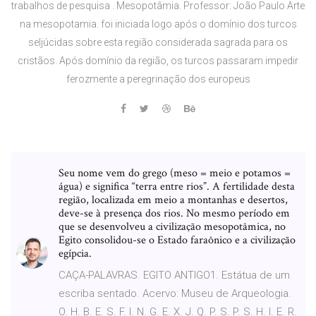
trabalhos de pesquisa . Mesopotâmia. Professor: João Paulo Arte
na mesopotamia. foi iniciada logo após o domínio dos turcos
seljúcidas sobre esta região considerada sagrada para os
cristãos. Após domínio da região, os turcos passaram impedir
ferozmente a peregrinação dos europeus
Seu nome vem do grego (meso = meio e potamos =
água) e significa “terra entre rios”. A fertilidade desta
região, localizada em meio a montanhas e desertos,
deve-se à presença dos rios. No mesmo período em
que se desenvolveu a civilização mesopotâmica, no
Egito consolidou-se o Estado faraônico e a civilização
egípcia.
CAÇA-PALAVRAS. EGITO ANTIGO1. Estátua de um
escriba sentado. Acervo: Museu de Arqueologia.
O. H. B. E. S. F. I. N. G. E. X. J. Q. P. S. P. S. H. I. E. R.