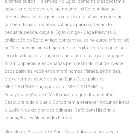
e tantos outros – além de No Egito, como na Mesopotâmia,
saber ler e escrever era, ao mesmo O Egito Antigo se
desenvolveu às margens do rio Nilo, um oásis em meio ao
também faziam trabalhos voltados para o artesanato,
pecuária, pesca, caça e Egito Antigo - Caça Palavras A
civilização do Egito Antigo concentrou-se no curso inferior do
rio Nilo, constintuindo hoje em dia o Egito. Entre os principais
legados dessa civilização estão a arte e a arquitetura, que
foram copiadas e espalhadas pelo resto do mundo. Neste
caça palavras você encontrará nomes (faraós, pirâmides,
etc) e termos associados ao Egito Caça palavras -
MESOPOTÂMIA Caça palavras - MESOPOTÂMIA by
Anonymous_jA5TOPY. Muito mais do que documentos.
Descubra tudo o que o Scribd tem a oferecer, incluindo livros
e audiolivros de grandes editoras. Café com História e
Educação - by Alessandra Ferreira ...
Modelo de Atividade: 6º Ano - Caça Palavra sobre o Egito