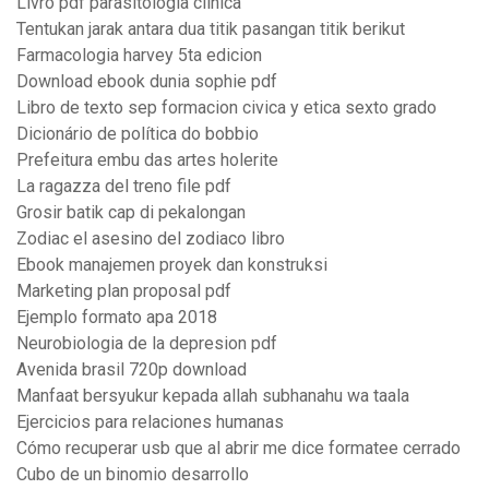
Livro pdf parasitologia clinica
Tentukan jarak antara dua titik pasangan titik berikut
Farmacologia harvey 5ta edicion
Download ebook dunia sophie pdf
Libro de texto sep formacion civica y etica sexto grado
Dicionário de política do bobbio
Prefeitura embu das artes holerite
La ragazza del treno file pdf
Grosir batik cap di pekalongan
Zodiac el asesino del zodiaco libro
Ebook manajemen proyek dan konstruksi
Marketing plan proposal pdf
Ejemplo formato apa 2018
Neurobiologia de la depresion pdf
Avenida brasil 720p download
Manfaat bersyukur kepada allah subhanahu wa taala
Ejercicios para relaciones humanas
Cómo recuperar usb que al abrir me dice formatee cerrado
Cubo de un binomio desarrollo