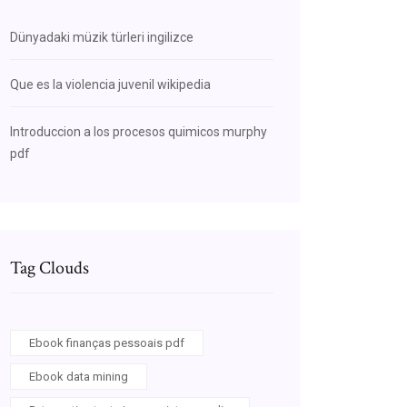
Dünyadaki müzik türleri ingilizce
Que es la violencia juvenil wikipedia
Introduccion a los procesos quimicos murphy
pdf
Tag Clouds
Ebook finanças pessoais pdf
Ebook data mining