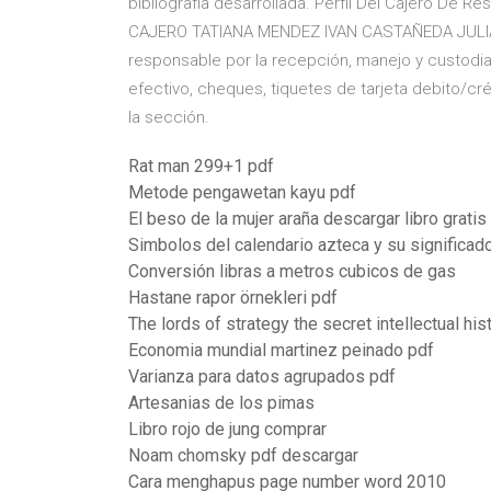
bibliografía desarrollada. Perfil Del Cajero De R
CAJERO TATIANA MENDEZ IVAN CASTAÑEDA JULIA
responsable por la recepción, manejo y custodi
efectivo, cheques, tiquetes de tarjeta debito/cr
la sección.
Rat man 299+1 pdf
Metode pengawetan kayu pdf
El beso de la mujer araña descargar libro gratis
Simbolos del calendario azteca y su significad
Conversión libras a metros cubicos de gas
Hastane rapor örnekleri pdf
The lords of strategy the secret intellectual hi
Economia mundial martinez peinado pdf
Varianza para datos agrupados pdf
Artesanias de los pimas
Libro rojo de jung comprar
Noam chomsky pdf descargar
Cara menghapus page number word 2010