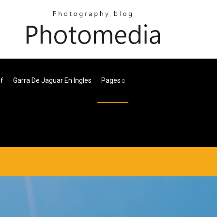
df
Garra De Jaguar En Ingles
Pages