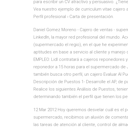
para escribir un CV atractivo y persuasivo. ¿Ti
Vea nuestro ejemplo de curriculum vitae cajero a 
Perfil profesional › Carta de presentación.
Daniel Gomez Moreno - Cajero de ventas - superm
LinkedIn, la mayor red profesional del mundo. 
(supermercado el regio), en el que he experimen
aptitudes en base a servicio al cliente y manejo
EMPLEO: Lidl contratará a cajeros reponedores y a
reponedor a 15 horas para el supermercado de Ja
también busca otro perfil, un cajero Evaluar Al P
Descripción de Puestos 1- Desarrolle el AP, de 
Realice los siguientes Análisis de Puestos, teni
determinando también el perfil que tienen los pe
12 Mar 2012 Hoy queremos desvelar cuál es el perf
supermercado, recibimos un aluvión de comenta
las tareas de atención al cliente, control de alma