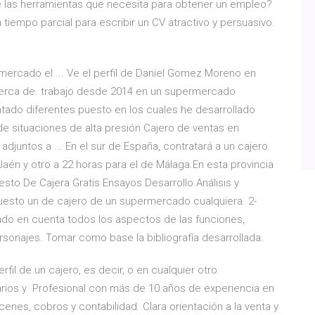
ene las herramientas que necesita para obtener un empleo?
tiempo parcial para escribir un CV atractivo y persuasivo.
ercado el ... Ve el perfil de Daniel Gomez Moreno en
Acerca de. trabajo desde 2014 en un supermercado
tado diferentes puesto en los cuales he desarrollado
 de situaciones de alta presión Cajero de ventas en
djuntos a ... En el sur de España, contratará a un cajero
én y otro a 22 horas para el de Málaga.En esta provincia
uesto De Cajera Gratis Ensayos Desarrollo Análisis y
puesto un de cajero de un supermercado cualquiera. 2-
endo en cuenta todos los aspectos de las funciones,
rsonajes. Tomar como base la bibliografía desarrollada.
il de un cajero, es decir, o en cualquier otro
rios y Profesional con más de 10 años de experiencia en
cenes, cobros y contabilidad. Clara orientación a la venta y