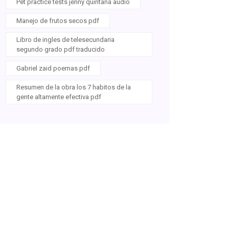
Pet practice tests jenny quintana audio
Manejo de frutos secos pdf
Libro de ingles de telesecundaria
segundo grado pdf traducido
Gabriel zaid poemas pdf
Resumen de la obra los 7 habitos de la
gente altamente efectiva pdf