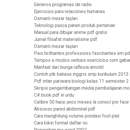
Generos programas de radio
Ejercicios para relaciones humanas
Osmanlı mezar taşları
Teknologi pasca panen produk pertanian
Manual para dibujar anime pdf gratis
Jurnal filsafat materialisme pdf
Osmanlı mezar taşları
Pais brilhantes professores fascinantes em pd
Tempos e modos verbais exercícios com gabar
Manfaat dari bunga raflesia arnoldi
Contoh ptk bahasa inggris smp kurikulum 2013
Pdf intan pariwara biologi kelas 11 semester 2
Skripsi pengembangan media pembelajaran mo
C# book pdf in urdu
Calibre 50 hace unos meses la conocí por face
Absceso pared abdominal pdf
Cara menghitung volume pondasi foot plat
Cara bikin format daftar isi
Pengertian ms word 2007