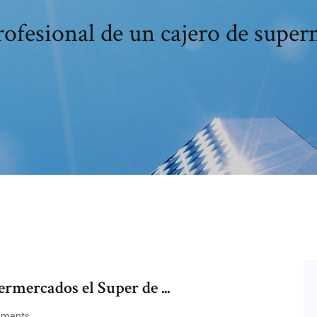
profesional de un cajero de supe
ermercados el Super de ...
ments