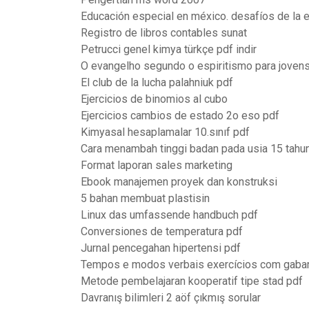
Educación especial en méxico. desafíos de la e
Registro de libros contables sunat
Petrucci genel kimya türkçe pdf indir
O evangelho segundo o espiritismo para joven
El club de la lucha palahniuk pdf
Ejercicios de binomios al cubo
Ejercicios cambios de estado 2o eso pdf
Kimyasal hesaplamalar 10.sınıf pdf
Cara menambah tinggi badan pada usia 15 tahu
Format laporan sales marketing
Ebook manajemen proyek dan konstruksi
5 bahan membuat plastisin
Linux das umfassende handbuch pdf
Conversiones de temperatura pdf
Jurnal pencegahan hipertensi pdf
Tempos e modos verbais exercícios com gabar
Metode pembelajaran kooperatif tipe stad pdf
Davranış bilimleri 2 aöf çıkmış sorular